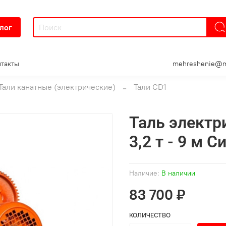
лог
такты
mehreshenie@m
Тали канатные (электрические)
Тали CD1
Таль электр
3,2 т - 9 м С
Наличие:
В наличии
83 700 ₽
КОЛИЧЕСТВО