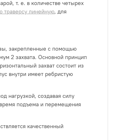
рой, т. е. в количестве четырех
ю траверсу линейную
, для
узы, закрепленные с помощью
мум 2 захвата. Основной принцип
оризонтальный захват состоит из
пус внутри имеет ребристую
од нагрузкой, создавая силу
о время подъема и перемещения
ествляется качественный