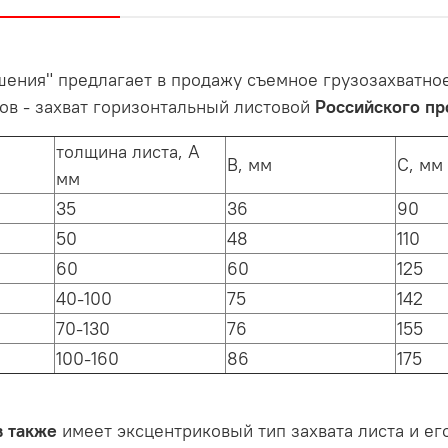
ения" предлагает в продажу съемное грузозахватно
в - захват горизонтальный листовой
Российского
пр
толщина листа, А
В, мм
С, мм
мм
35
36
90
50
48
110
60
60
125
40-100
75
142
70-130
76
155
100-160
86
175
в также
имеет эксцентриковый тип захвата листа и е