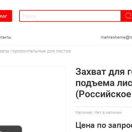
лог
такты
mehreshenie@m
ваты горизонтальные для листов
Захват для 
подъема лис
(Российское
Наличие:
Нет в наличии
Цена по запро